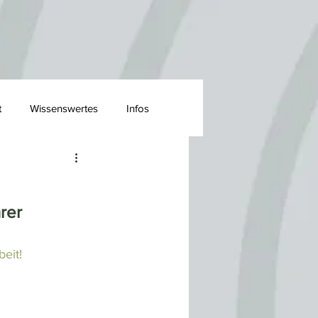
t
Wissenswertes
Infos
rer 
eit! 