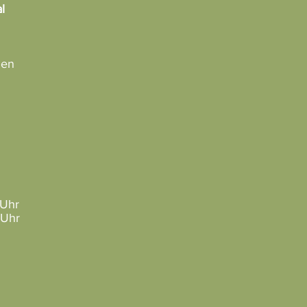
l
ien
 Uhr
 Uhr