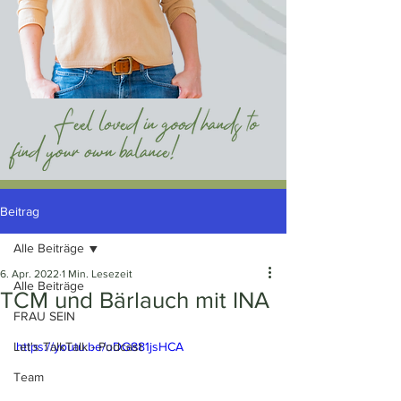
Beitrag
Alle Beiträge
6. Apr. 2022
1 Min. Lesezeit
Alle Beiträge
TCM und Bärlauch mit INA
FRAU SEIN
Let's TalkTalk - Podcast
https://youtu.be/uDG881jsHCA
Team