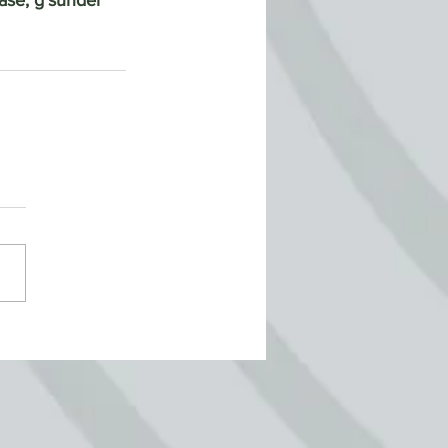
ase, g‘sunder 