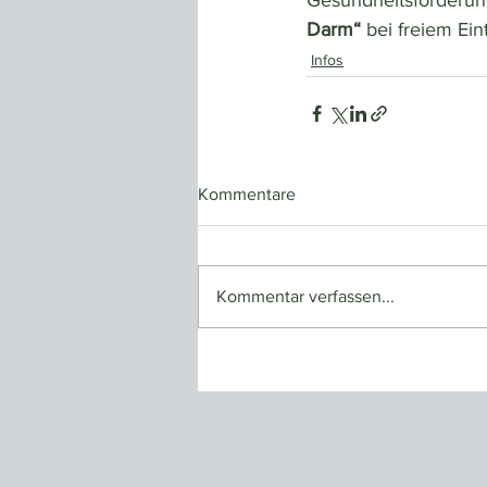
Gesundheitsförderun
Darm“
 bei freiem Eint
Infos
Kommentare
Kommentar verfassen...