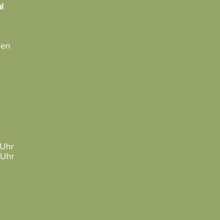
l
ien
 Uhr
 Uhr