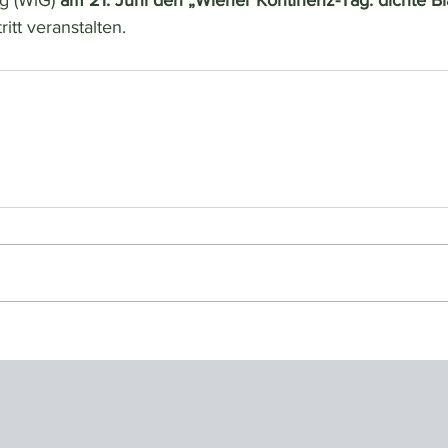
g (WiG) 
am 21. Juni den „Wiener Kontinenz-Tag: dichte Bl
ritt veranstalten.