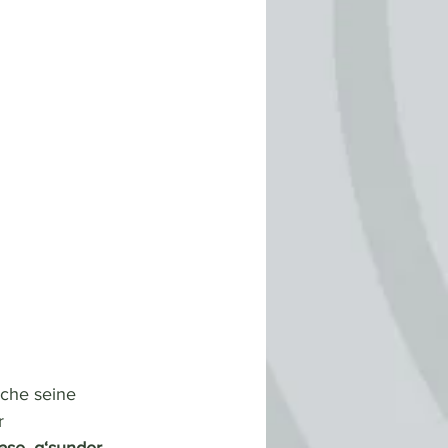
che seine 
r 