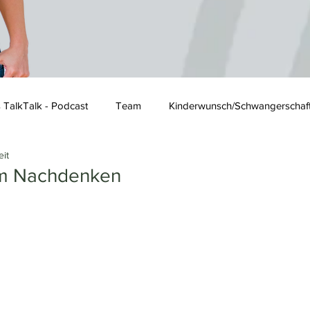
s TalkTalk - Podcast
Team
Kinderwunsch/Schwangerschaf
eit
m Nachdenken