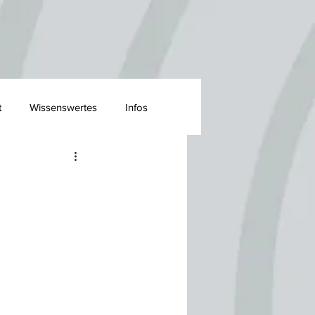
t
Wissenswertes
Infos