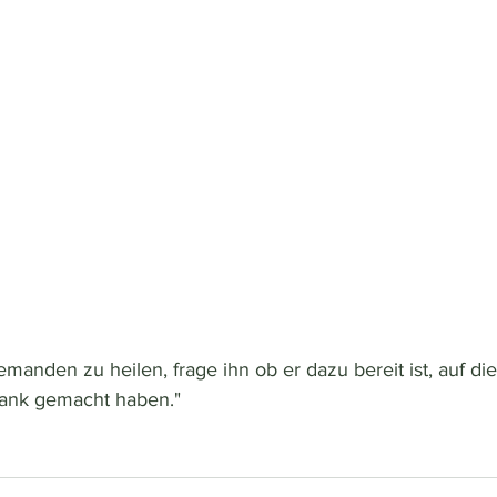
emanden zu heilen, frage ihn ob er dazu bereit ist, auf di
krank gemacht haben."