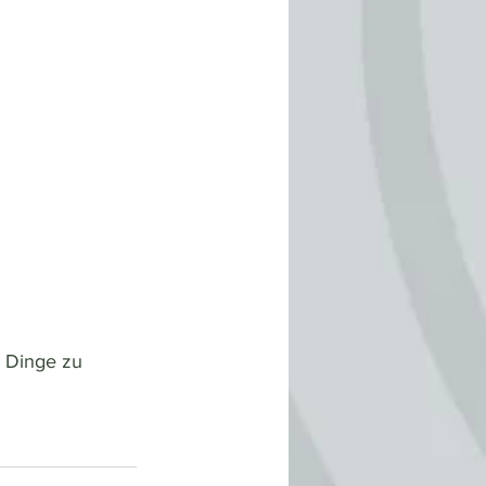
e Dinge zu 