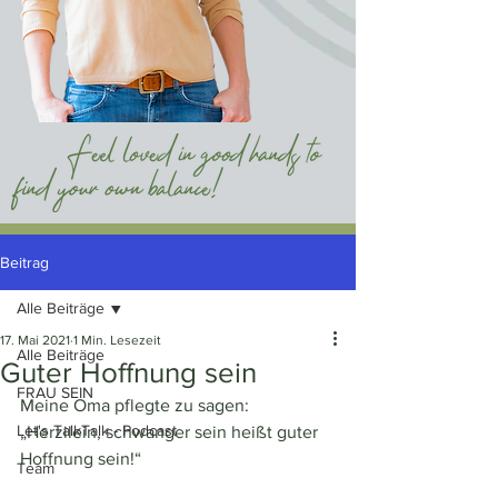
Beitrag
Alle Beiträge
17. Mai 2021
1 Min. Lesezeit
Alle Beiträge
Guter Hoffnung sein
FRAU SEIN
Meine Oma pflegte zu sagen:  
Let's TalkTalk - Podcast
„Herzilein, schwanger sein heißt guter 
Hoffnung sein!“
Team