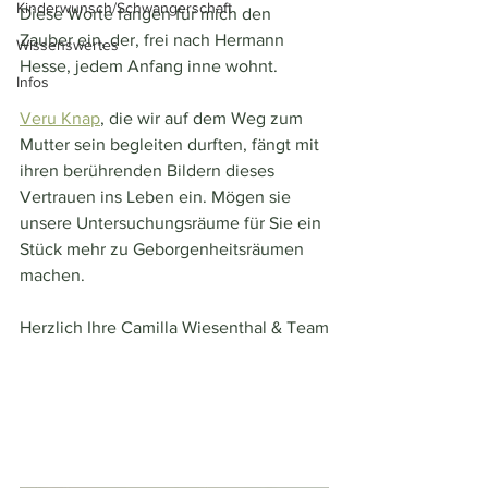
Kinderwunsch/Schwangerschaft
Diese Worte fangen für mich den 
Zauber ein, der, frei nach Hermann 
Wissenswertes
Hesse, jedem Anfang inne wohnt. 
Infos
Veru Knap
, die wir auf dem Weg zum 
Mutter sein begleiten durften, fängt mit 
ihren berührenden Bildern dieses 
Vertrauen ins Leben ein. Mögen sie 
unsere Untersuchungsräume für Sie ein 
Stück mehr zu Geborgenheitsräumen 
machen.
Herzlich Ihre Camilla Wiesenthal & Team