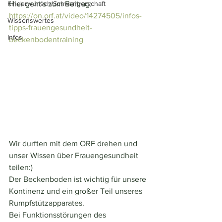
Kinderwunsch/Schwangerschaft
Hier geht's zum Beitrag: 
https://on.orf.at/video/14274505/infos-
Wissenswertes
tipps-frauengesundheit-
Infos
beckenbodentraining
Wir durften mit dem ORF drehen und 
unser Wissen über Frauengesundheit 
teilen:)
Der Beckenboden ist wichtig für unsere 
Kontinenz und ein großer Teil unseres 
Rumpfstützapparates. 
Bei Funktionsstörungen des 