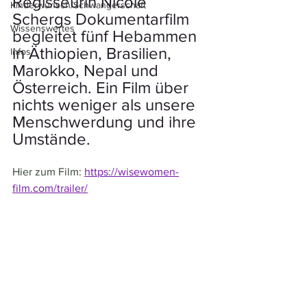
Regisseurin Nicole 
Kinderwunsch/Schwangerschaft
Schergs Dokumentarfilm 
Wissenswertes
begleitet fünf Hebammen 
in Äthiopien, Brasilien, 
Infos
Marokko, Nepal und 
Österreich. Ein Film über 
nichts weniger als unsere 
Menschwerdung und ihre 
Umstände.
Hier zum Film: 
https://wisewomen-
film.com/trailer/