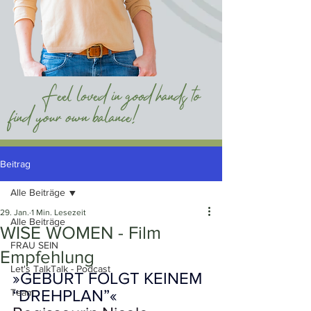
Beitrag
Alle Beiträge
29. Jan.
1 Min. Lesezeit
Alle Beiträge
WISE WOMEN - Film
FRAU SEIN
Empfehlung
Let's TalkTalk - Podcast
»GEBURT FOLGT KEINEM 
“DREHPLAN”«
Team